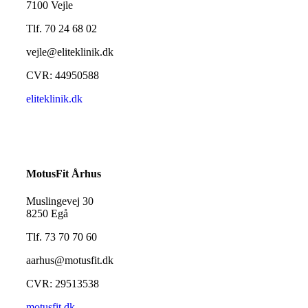
7100 Vejle
Tlf. 70 24 68 02
vejle@eliteklinik.dk
CVR: 44950588
eliteklinik.dk
MotusFit Århus
Muslingevej 30
8250 Egå
Tlf. 73 70 70 60
aarhus@motusfit.dk
CVR: 29513538
motusfit.dk