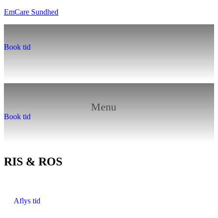
EmCare Sundhed
Book tid
Menu
Book tid
RIS & ROS
Aflys tid