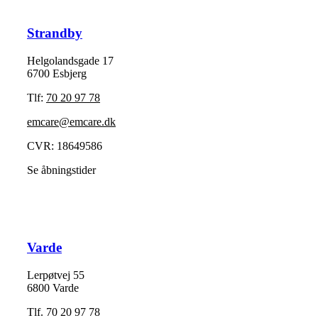
Strandby
Helgolandsgade 17
6700 Esbjerg
Tlf:
70 20 97 78
emcare@emcare.dk
CVR: 18649586
Se åbningstider
Varde
Lerpøtvej 55
6800 Varde
Tlf. 70 20 97 78