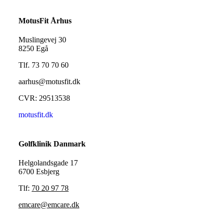
MotusFit Århus
Muslingevej 30
8250 Egå
Tlf. 73 70 70 60
aarhus@motusfit.dk
CVR: 29513538
motusfit.dk
Golfklinik Danmark
Helgolandsgade 17
6700 Esbjerg
Tlf:
70 20 97 78
emcare@emcare.dk