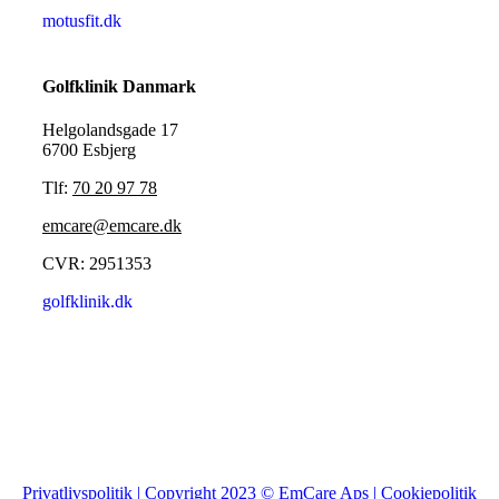
motusfit.dk
Golfklinik Danmark
Helgolandsgade 17
6700 Esbjerg
Tlf:
70 20 97 78
emcare@emcare.dk
CVR: 2951353
golfklinik.dk
Privatlivspolitik | Copyright 2023 © EmCare Aps | Cookiepolitik