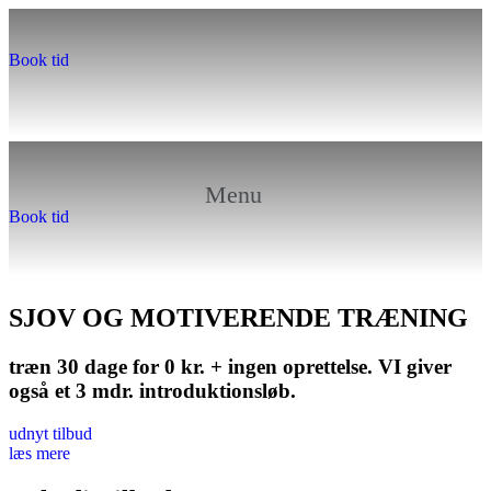
Book tid
Menu
Book tid
SJOV OG MOTIVERENDE TRÆNING
træn 30 dage for 0 kr. + ingen oprettelse. VI giver
også et 3 mdr. introduktionsløb.
udnyt tilbud
læs mere